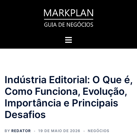
Pular
para
o
conteúdo
Toggle
menu
Indústria Editorial: O Que é,
Como Funciona, Evolução,
Importância e Principais
Desafios
BY
REDATOR
19 DE MAIO DE 2026
NEGÓCIOS