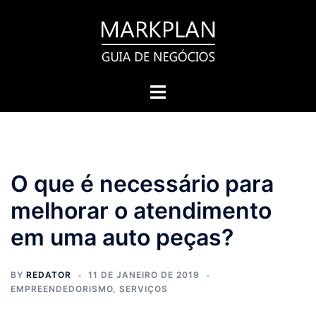
Pular
para
o
conteúdo
Toggle
menu
O que é necessário para
melhorar o atendimento
em uma auto peças?
BY
REDATOR
11 DE JANEIRO DE 2019
EMPREENDEDORISMO
,
SERVIÇOS