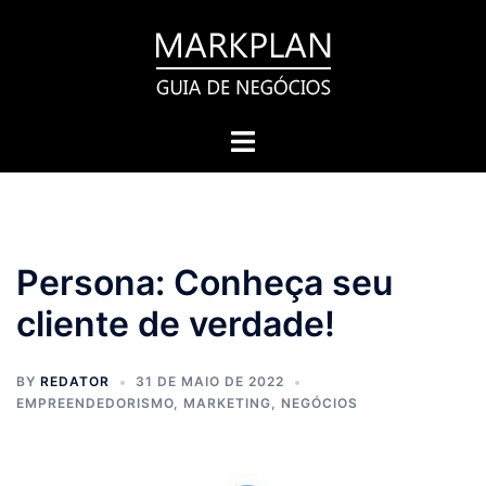
Pular
para
o
conteúdo
Toggle
menu
Persona: Conheça seu
cliente de verdade!
BY
REDATOR
31 DE MAIO DE 2022
EMPREENDEDORISMO
,
MARKETING
,
NEGÓCIOS