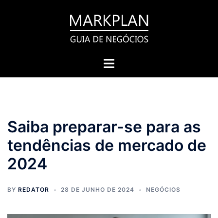
Pular
para
o
conteúdo
Toggle
menu
Saiba preparar-se para as
tendências de mercado de
2024
BY
REDATOR
28 DE JUNHO DE 2024
NEGÓCIOS