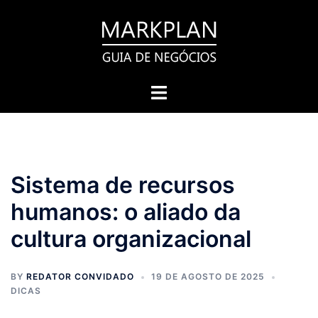
Pular
para
o
conteúdo
Toggle
menu
Sistema de recursos
humanos: o aliado da
cultura organizacional
BY
REDATOR CONVIDADO
19 DE AGOSTO DE 2025
DICAS