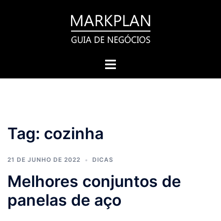
Pular
para
o
conteúdo
Toggle
menu
Tag:
cozinha
21 DE JUNHO DE 2022
DICAS
Melhores conjuntos de
panelas de aço