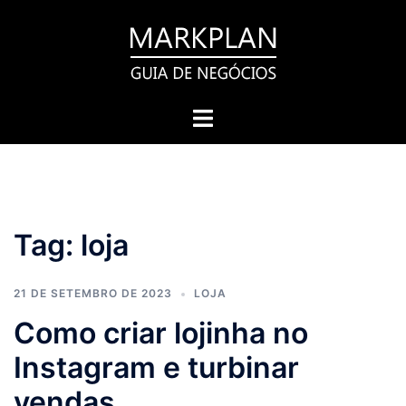
Pular
para
o
conteúdo
Toggle
menu
Tag:
loja
21 DE SETEMBRO DE 2023
LOJA
Como criar lojinha no
Instagram e turbinar
vendas