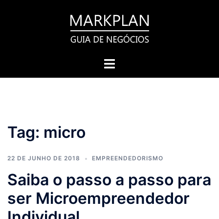
Pular
para
o
conteúdo
Toggle
menu
Tag:
micro
22 DE JUNHO DE 2018
EMPREENDEDORISMO
Saiba o passo a passo para
ser Microempreendedor
Individual