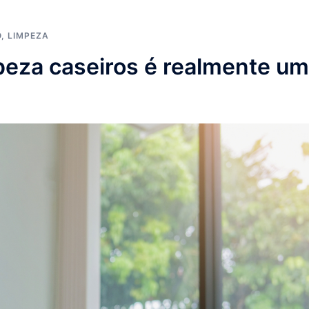
O
,
LIMPEZA
peza caseiros é realmente u