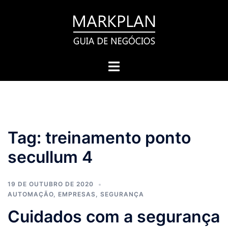
Pular
para
o
conteúdo
Toggle
menu
Tag:
treinamento ponto
secullum 4
19 DE OUTUBRO DE 2020
AUTOMAÇÃO
,
EMPRESAS
,
SEGURANÇA
Cuidados com a segurança