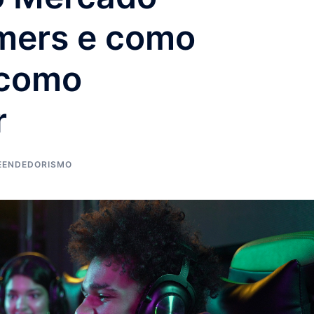
mers e como
 como
r
EENDEDORISMO