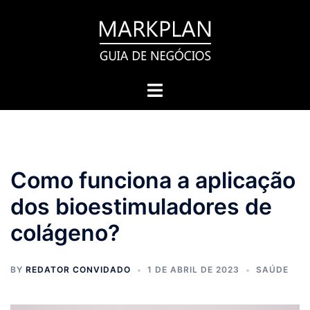
Pular
para
o
conteúdo
Toggle
menu
Como funciona a aplicação
dos bioestimuladores de
colágeno?
BY
REDATOR CONVIDADO
1 DE ABRIL DE 2023
SAÚDE