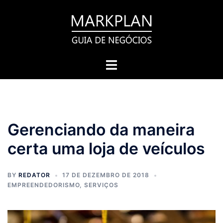
Pular
para
o
conteúdo
Toggle
menu
Gerenciando da maneira
certa uma loja de veículos
BY
REDATOR
17 DE DEZEMBRO DE 2018
EMPREENDEDORISMO
,
SERVIÇOS