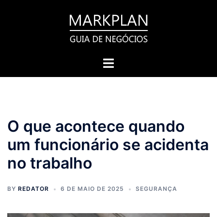
Pular
para
o
conteúdo
Toggle
menu
O que acontece quando
um funcionário se acidenta
no trabalho
BY
REDATOR
6 DE MAIO DE 2025
SEGURANÇA