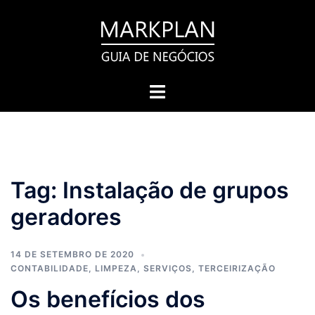
Pular
para
o
conteúdo
Toggle
menu
Tag:
Instalação de grupos
geradores
14 DE SETEMBRO DE 2020
CONTABILIDADE
,
LIMPEZA
,
SERVIÇOS
,
TERCEIRIZAÇÃO
Os benefícios dos